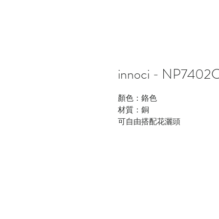
innoci - NP7
顏色：鉻色
材質：銅
可自由搭配花灑頭