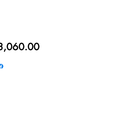
價
3,060.00
格