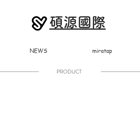
碩源國際
NEWS
miratap
PRODUCT