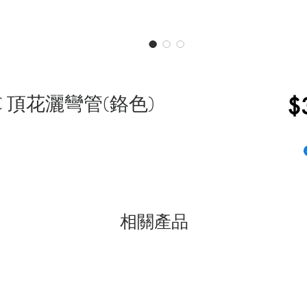
402C 頂花灑彎管(鉻色)
$
相關產品