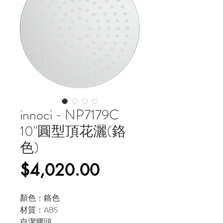
innoci - NP7179C
10"圓型頂花灑(鉻
色)
價
$4,020.00
格
顏色：鉻色
材質：ABS
自潔膠頭