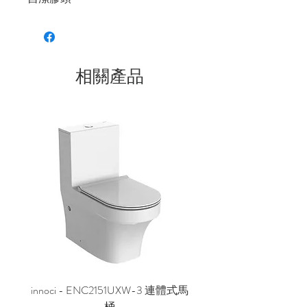
相關產品
innoci - ENC2151UXW-3 連體式馬
innoci - ND7174K 雙
桶