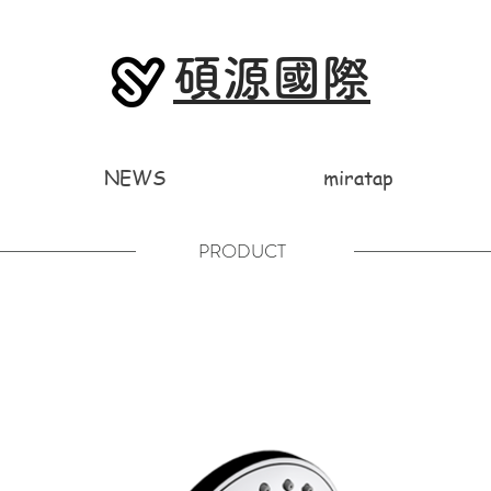
碩源國際
NEWS
miratap
PRODUCT