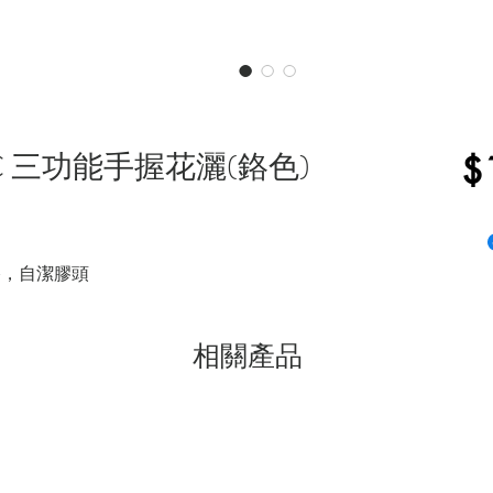
7089C 三功能手握花灑(鉻色)
$
浴，自潔膠頭
相關產品