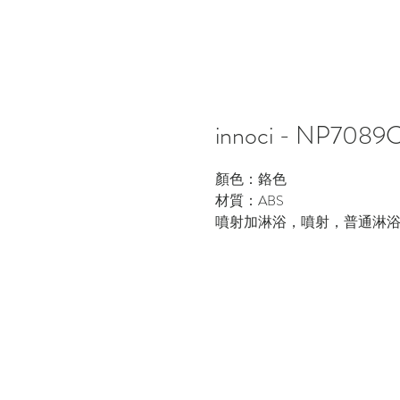
innoci - NP
顏色：鉻色
材質：ABS
噴射加淋浴，噴射，普通淋