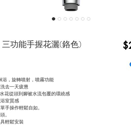
7079C 三功能手握花灑(鉻色)
$
積淋浴，旋轉噴射，噴霧功能
，洗去一天疲憊
淋水花從頭到腳被水流包覆的環繞感
體浴室質感
，單手操作輕鬆自如。
噴頭。
工具輕鬆安裝