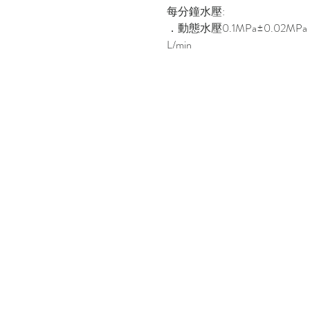
每分鐘水壓:
．動態水壓0.1MPa±0.02MPa：
L/min