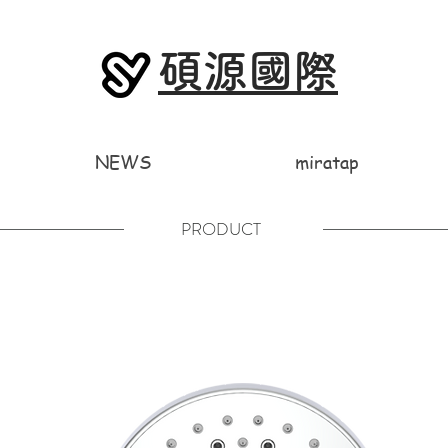
碩源國際
NEWS
miratap
PRODUCT