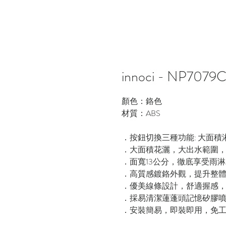
innoci - NP
顏色：鉻色
材質：ABS
．按鈕切換三種功能: 大面
．大面積花灑，大出水範圍
．面寬13公分，徹底享受雨
．高質感鍍鉻外觀，提升整
．優美線條設計，舒適握感
．採易清潔蓮蓬頭記憶矽膠
．安裝簡易，即裝即用，免