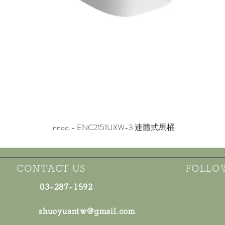
innoci - ENC2151UXW-3 連體式馬桶
快速瀏覽
E
CONTACT US
FOLLO
03-287-1592
shuoyuantw@gmail.com