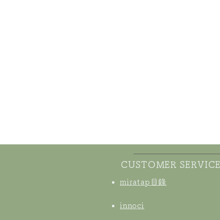
CUSTOMER SERVIC
miratap目錄
innoci