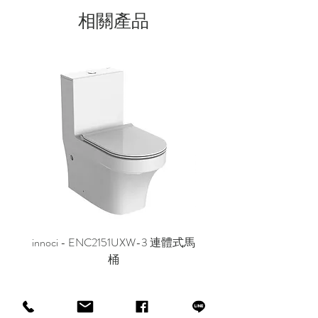
相關產品
innoci - ENC2151UXW-3 連體式馬
innoci - ND7174K 雙
桶