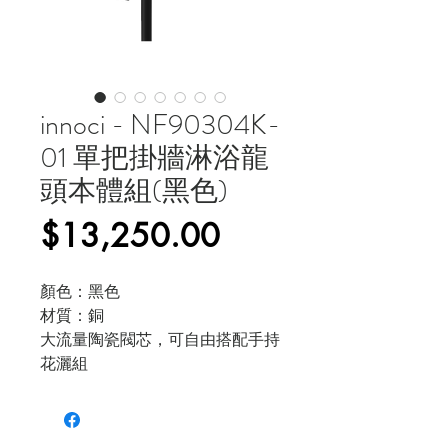
innoci - NF90304K-
01 單把掛牆淋浴龍
頭本體組(黑色)
價
$13,250.00
格
顏色：黑色
材質：銅
大流量陶瓷閥芯，可自由搭配手持
花灑組