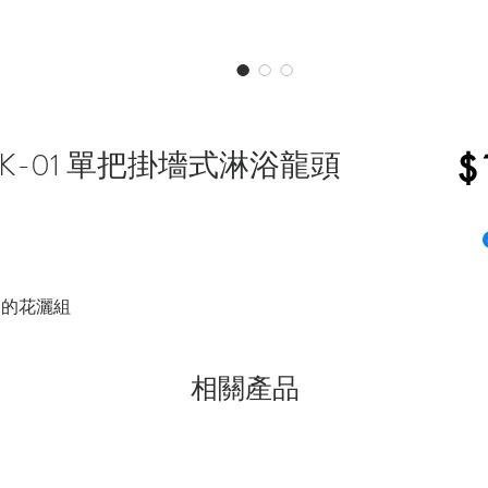
64293K-01 單把掛墻式淋浴龍頭
$
同的花灑組
相關產品