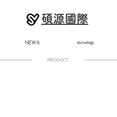
碩源國際
NEWS
miratap
PRODUCT