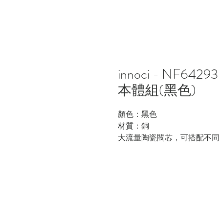
innoci - NF
本體組(黑色)
顏色：黑色
材質：銅
大流量陶瓷閥芯，可搭配不