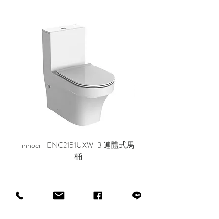
innoci - ENC2151UXW-3 連體式馬
innoci - ND7174K 雙
桶