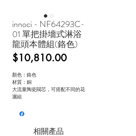
innoci - NF64293C-
01 單把掛墻式淋浴
龍頭本體組(鉻色)
價
$10,810.00
格
顏色：鉻色
材質：銅
大流量陶瓷閥芯，可搭配不同的花
灑組
相關產品