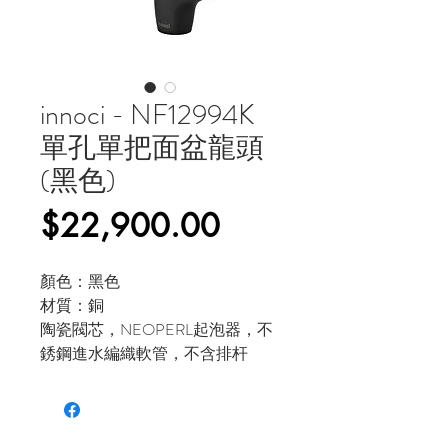
innoci - NF12994K
單孔單把面盆龍頭
(黑色)
價
$22,900.00
格
顏色：黑色
材質：銅
陶瓷閥芯，NEOPERL起泡器，不
銹鋼進水編織軟管，不含排杆