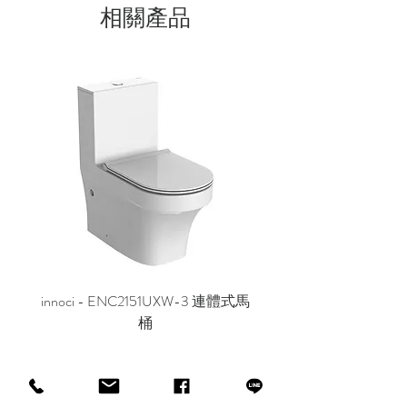
相關產品
innoci - ENC2151UXW-3 連體式馬
innoci - ND7174K 雙
桶