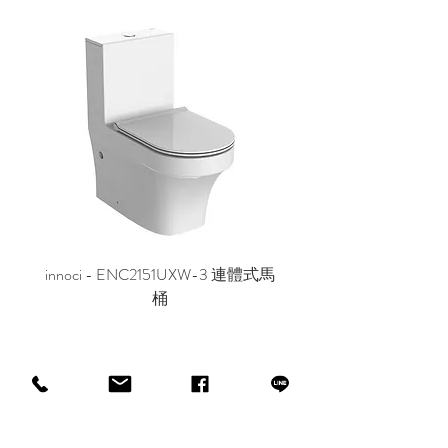
innoci - ENC2151UXW-3 連體式馬
innoci - ND7174K 雙
桶
CUSTOMER SERVICE