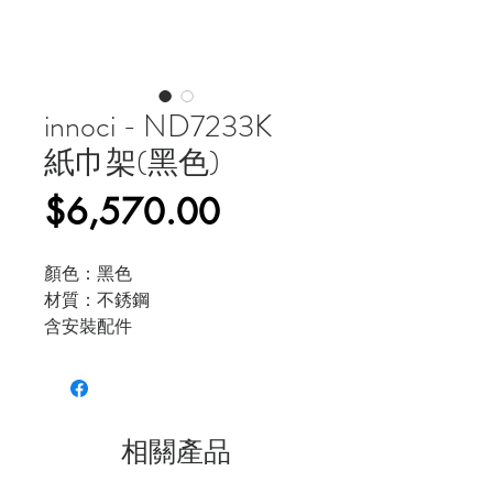
innoci - ND7233K
紙巾架(黑色)
價
$6,570.00
格
顏色：黑色
材質：不銹鋼
含安裝配件
相關產品