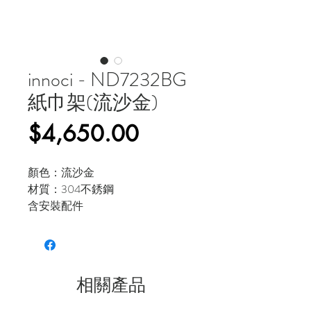
innoci - ND7232BG
紙巾架(流沙金)
價
$4,650.00
格
顏色：流沙金
材質：304不銹鋼
含安裝配件
相關產品