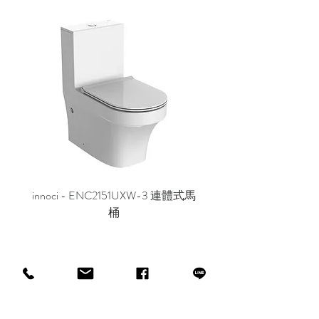
innoci - ENC2151UXW-3 連體式馬
innoci - ND7174K 雙
桶
CUSTOMER SERVICE