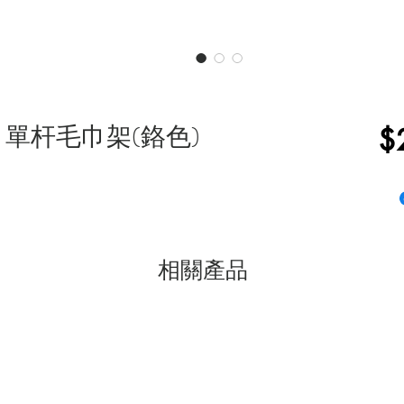
168C 單杆毛巾架(鉻色)
$
相關產品