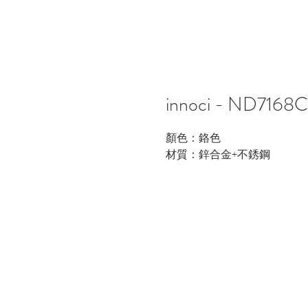
innoci - ND7
顏色：鉻色
材質：鋅合金+不銹鋼