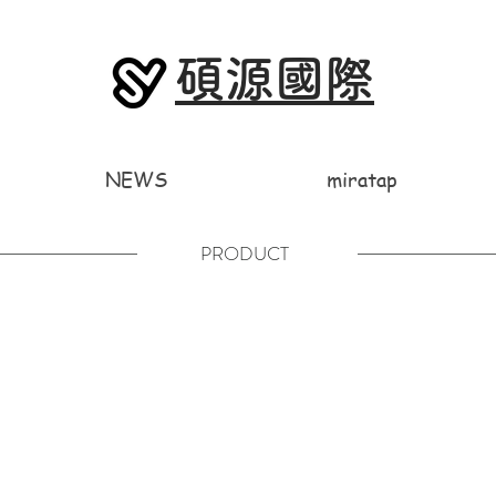
碩源國際
NEWS
miratap
PRODUCT