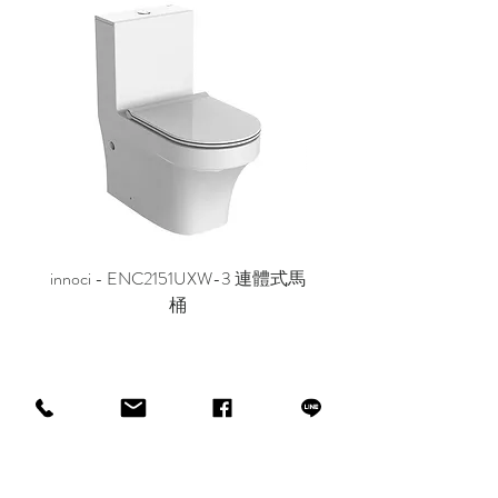
innoci - ENC2151UXW-3 連體式馬
innoci - ND7174K 雙
桶
CUSTOMER SERVICE