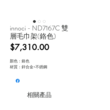
innoci - ND7167C 雙
層毛巾架(鉻色)
價
$7,310.00
格
顏色：鉻色
材質：鋅合金+不銹鋼
相關產品