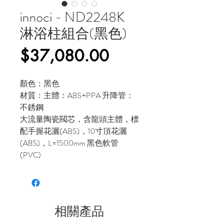
innoci - ND2248K
淋浴柱組合(黑色)
價
$37,080.00
格
顏色：黑色
材質：主體：ABS+PPA 升降管：
不銹鋼
大流量陶瓷閥芯，含龍頭主體，標
配手握花灑(ABS)，10寸頂花灑
(ABS)，L=1500mm 黑色軟管
(PVC)
相關產品