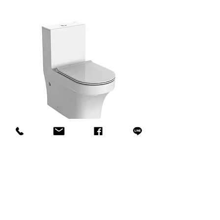
innoci - ENC2151UXW-3 連體式馬
innoci - ND7174K 雙
桶