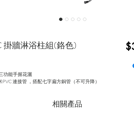
225C 掛牆淋浴柱組(鉻色)
$
S三功能手握花灑
.7米PVC 連接管 ，搭配七字扁方銅管（不可升降）
相關產品