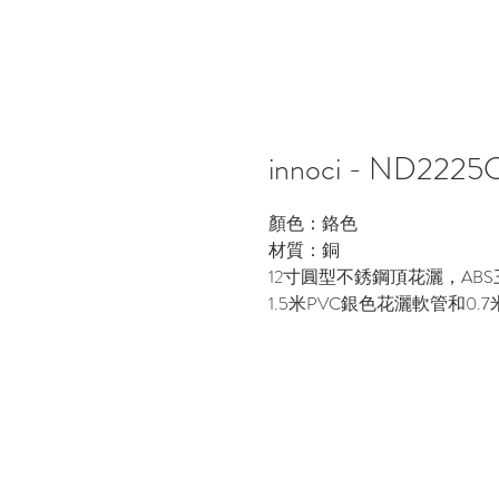
innoci - ND2
顏色：鉻色
材質：銅
12寸圓型不銹鋼頂花灑，AB
1.5米PVC銀色花灑軟管和0