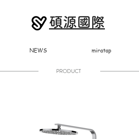
碩源國際
NEWS
miratap
PRODUCT