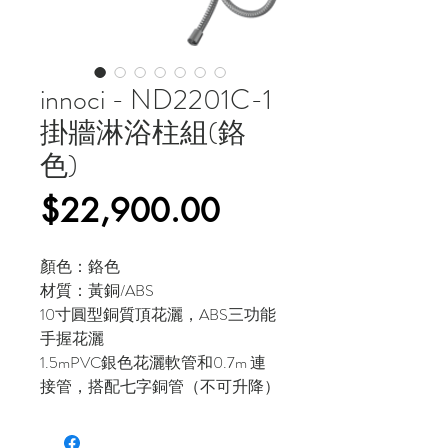
innoci - ND2201C-1
掛牆淋浴柱組(鉻
色)
價
$22,900.00
格
顏色：鉻色
材質：黃銅/ABS
10寸圓型銅質頂花灑，ABS三功能
手握花灑
1.5mPVC銀色花灑軟管和0.7m 連
接管，搭配七字銅管（不可升降）