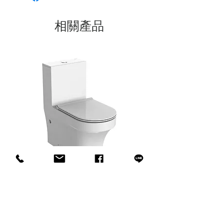
相關產品
innoci - ENC2151UXW-3 連體式馬
innoci - ND7174K 雙
桶