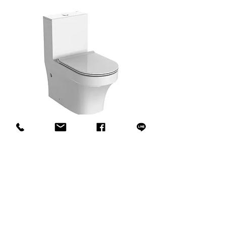
innoci - ENC2151UXW-3 連體式馬
innoci - ND7174K 雙
桶
CUSTOMER SERVICE