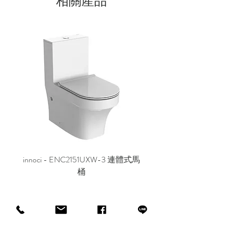
相關產品
innoci - ENC2151UXW-3 連體式馬
innoci - ND7174K 雙
桶