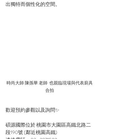
出獨特而個性化的空間。
時尚大師 陳孫華 老師  也親臨現場與代表廚具
合拍
歡迎預約參觀以及詢問✨
碩源國際位於 桃園市大園區高鐵北路二
段190號 (鄰近桃園高鐵)