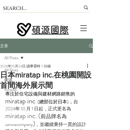
碩源國際
文章
All Posts
2024年10月24日
讀畢需時 2 分鐘
All Posts
日本miratap inc.在桃園開設
衛浴
首間海外展示間
miratap
專注於住宅設備與建材網路銷售的 
miratap inc
. (總部位於日本)，
自 
2024年 10 月 1 日起，正式更名為 
miratap inc. (
前品牌名為 
)
sanwacompany
，並繼續秉持一貫的設計