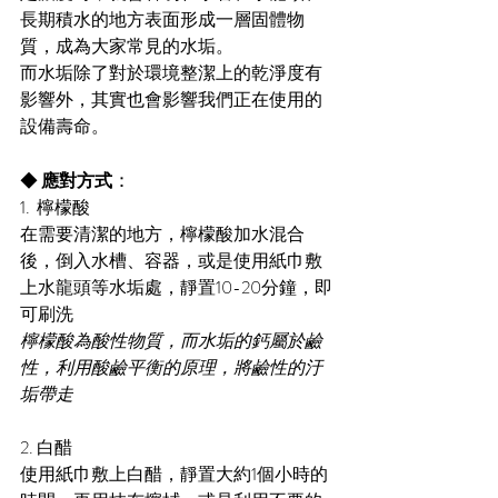
長期積水的地方表面形成一層固體物
質，成為大家常見的水垢。
而水垢除了對於環境整潔上的乾淨度有
影響外，其實也會影響我們正在使用的
設備壽命
。
：
◆ 
應對方式
1.  檸檬酸
在需要清潔的地方，檸檬酸加水混合
後，倒入水槽、容器，或是使用紙巾敷
上水龍頭等水垢處，靜置10-20分鐘，即
可刷洗
檸檬酸為酸性物質，而水垢的鈣屬於鹼
性，利用酸鹼平衡的原理，將鹼性的汙
垢帶走
2. 白醋
使用紙巾敷上白醋，靜置大約1個小時的