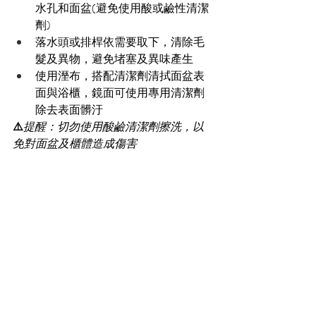
水孔和面盆(避免使用酸或鹼性清潔
劑)
落水頭或排桿依需要取下，清除毛
髮及異物，避免堵塞及異味產生
使用溼布，搭配清潔劑清拭面盆表
面與浴櫃，鏡面可使用專用清潔劑
除去表面髒汙
⚠️
提醒：切勿使用酸鹼清潔劑擦洗，以
免對面盆及櫃體造成傷害