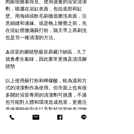
肉眼很難看得見。
使用適量的浴室清潔
劑，噴灑在浴缸表面，包括底部和缸
壁。用海綿或軟毛刷徹底擦洗表面，注
意細縫和邊緣。或是
晚上睡覺之前，先
在浴缸裡撒滿蘇打粉，隔天早上再刷洗
也是另一種清潔的方法。
⚠️
浴室的腳踏墊最容易藏汙納垢，久了
就會產生氣味，因此要常更換及清洗腳
踏墊
以上使用蘇打粉和檸檬酸，較為溫和方
式的清潔劑作為使用。但市面上也有很
多關於浴室專用的清潔劑可挑選，不過
也可能對人體和環境造成危害，更應注
意使用時的安全以及對於浴室的各項物
品避免被破壞。