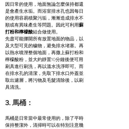
因日常的使用，地面無論怎麼保持都還
是會產生水垢。而浴室排水孔也因每日
的使用容易積聚污垢，漸漸造成排水不
順或有異味產生等問題。因此可利用
蘇
打粉和檸檬酸
結合做使用。
先盡可能挪開所有放置地面的物品，以
及大型可見的穢物，避免排水堵塞。再
以熱水噴溼整個地面，再撒上
蘇打粉和
檸檬酸粉，並大約靜置10分鐘後便可用
刷具進行刷洗，再以溫水洗淨即可。
而
在排水孔的清潔，先取下排水口外蓋並
取出濾層，將污物及毛髮清除後，以刷
具清洗。
3. 馬桶：
馬桶是日常當中最常使用的，除了平時
保持整潔外，清掃時可以在特別注意幾