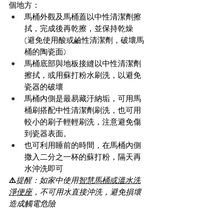
個地方：
馬桶外觀及馬桶蓋以中性清潔劑擦
拭，完成後再乾擦，並保持乾燥
(避免使用酸或鹼性清潔劑，破壞馬
桶的陶瓷面)
馬桶底部與地板接縫以中性清潔劑
擦拭，或用蘇打粉水刷洗，以避免
瓷器的破壞
馬桶內側是最易藏汙納垢，可用馬
桶刷搭配中性清潔劑刷洗，也可用
較小的刷子輕輕刷洗，注意避免傷
到瓷器表面。
也可利用睡前的時間，在馬桶內側
撒入二分之一杯的蘇打粉，隔天再
水沖洗即可
⚠️
提醒：如家中使用
智慧馬桶或溫水洗
淨便座
，不可用水直接沖洗，避免損壞
造成觸電危險