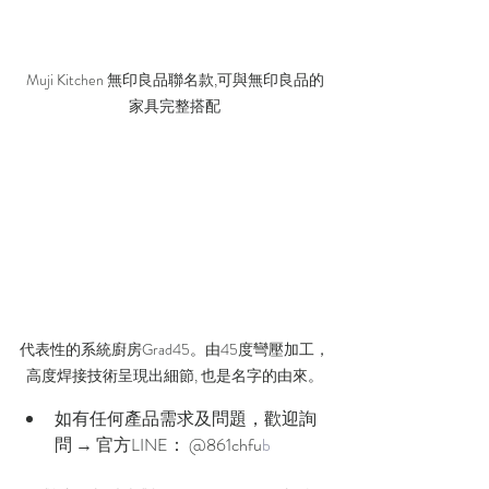
Muji Kitchen 無印良品聯名款,可與無印良品的
家具完整搭配
代表性的系統廚房Grad45。由45度彎壓加工，
高度焊接技術呈現出細節, 也是名字的由來。
如有任何產品需求及問題，歡迎詢
問 → 官方LINE： @861chfu
b 