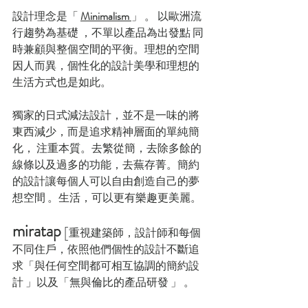
設計理念是「 
Minimalism 
」 。 以歐洲流
行趨勢為基礎 ，不單以產品為出發點 同
時兼顧與整個空間的平衡。理想的空間
因人而異，個性化的設計美學和理想的
生活方式也是如此。
獨家的日式減法設計，並不是一味的將
東西減少，而是追求精神層面的單純簡
化， 注重本質。去繁從簡，去除多餘的
線條以及過多的功能，去蕪存菁。簡約
的設計讓每個人可以自由創造自己的夢
想空間 。生活，可以更有樂趣更美麗。
miratap
 [
重視建築師，設計師和每個
不同住戶，依照他們個性的設計不斷追
求「與任何空間都可相互協調的簡約設
計 」以及「無與倫比的產品研發 」 。