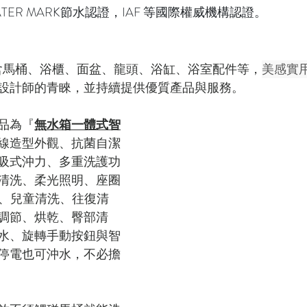
ATER MARK節水認證，IAF 等國際權威機構認證。
含馬桶、浴櫃、面盆、龍頭、浴缸、浴室配件等，
美感實
設計師的青睞，並持續提供優質產品與服務。
品為『
無水箱一體式智
線造型外觀、抗菌自潔
吸式沖力、多重洗護功
清洗、柔光照明、座圈
摩、兒童清洗、往復清
調節、烘乾、臀部清
水、旋轉手動按鈕與智
停電也可沖水，不必擔