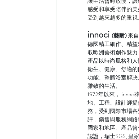
讓生活暫時放慢，讓
感受和享受陪伴的美
受到越來越多的重視
innoci 
(藝耐)
來自
德國精工細作、精益
取歐洲藝術創作魅力
產品以時尚風格和人
衛生、健康、舒適的
功能、整體浴室解决
雅致的生活。
1972年以來， inn
地、工程、設計師提
務，受到國際市場各
評，銷售與服務網路輻
國家和地區。產品曾先
認證，瑞士SGS, 皇