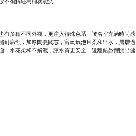
放不須觸碰馬桶就能洗
也有多種不同外觀，更注入特殊色系，讓浴室充滿時尚感
鏽耐腐蝕，加厚陶瓷閥芯，富氧氣泡且柔和出水，層層過
適，水花柔和不飛濺，讓水質更安全，遠離鉛恐懼開出健