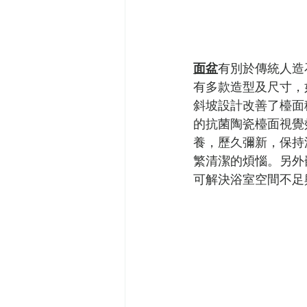
面盆
有別於傳統人造
有多款造型及尺寸，
斜坡設計改善了檯面
的抗菌陶瓷檯面視覺
養，歷久彌新，保持
繁清潔的煩惱。另外
可解決浴室空間不足