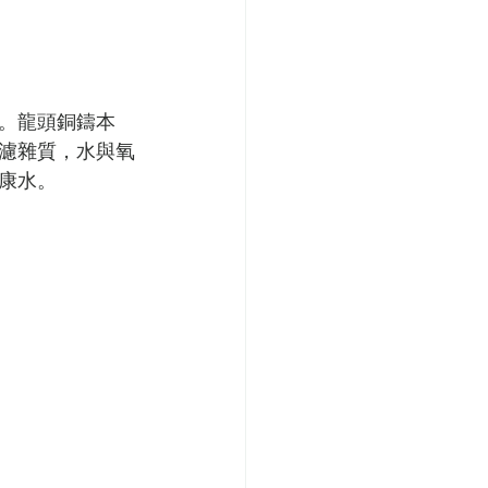
。龍頭銅鑄本
濾雜質，水與氧
康水。