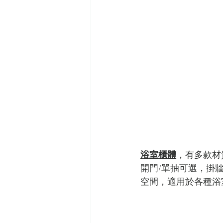
浴室櫃體
，有多款材
開門/單抽可選，掛
空間，適用於各種浴