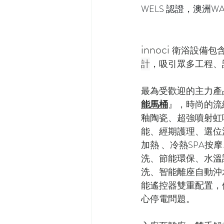
WELS 認證，澳洲W
innoci 
衛浴設備包
計
，吸引眾多工程、
最為受歡迎的主力產
能馬桶
』，時尚的流
釉陶瓷、超強噴射虹
能、經期護理、選位
加熱 、冷熱SPA按
洗、節能環保、水溫
洗、智能離座自動沖
能遙控器雙重配置，
心停電問題。