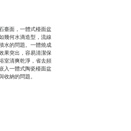
石臺面，一體式檯面盆
如幾何水滴造型，流線
積水的問題。一體燒成
效果突出，容易清潔保
浴室清爽乾淨，省去頻
嵌入一體式陶瓷檯面盆
與收納的問題。