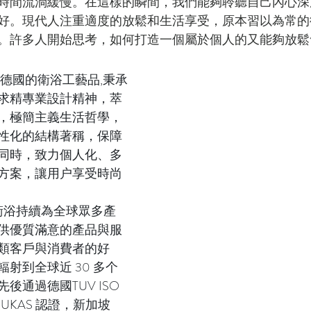
時間流淌緩慢。在這樣的瞬間，我們能夠聆聽自己內心深
好。現代人注重適度的放鬆和生活享受，原本習以為常的
。許多人開始思考，如何打造一個屬於個人的又能夠放鬆
德國的衛浴工藝品,秉承
求精專業設計精神，萃
，極簡主義生活哲學，
性化的結構著稱，保障
同時，致力個人化、多
方案，讓用户享受時尚
oci衛浴持續為全球眾多產
供優質滿意的產品與服
類客戶與消費者的好
射到全球近 30 多个
後通過德國TUV ISO
家UKAS 認證，新加坡