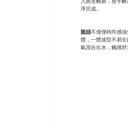
入廁至離廁，雙手解
淨完成。
龍頭
不僅僅時尚感強
體，一體成型不易生
氣混合出水，觸感舒