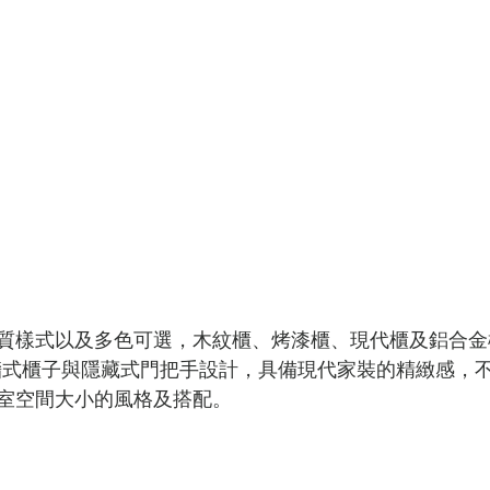
質樣式以及多色可選，木紋櫃、烤漆櫃、現代櫃及鋁合金
牆式櫃子與隱藏式門把手設計，具備現代家裝的精緻感，
室空間大小的風格及搭配。