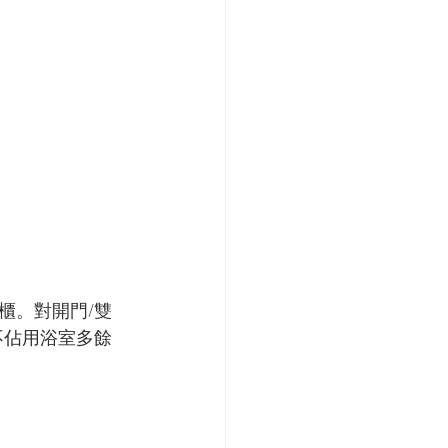
櫃。對開門/雙
不佔用浴室多餘