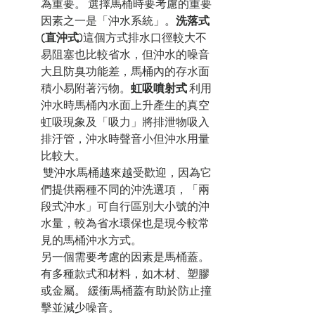
為重要。 選擇馬桶時要考慮的重要
因素之一是「沖水系統」。
洗落式
(直沖式)
這個方式排水口徑較大不
易阻塞也比較省水，但沖水的噪音
大且防臭功能差，馬桶內的存水面
積小易附著污物。
虹吸噴射式
利用
沖水時馬桶內水面上升產生的真空
虹吸現象及「吸力」將排泄物吸入
排汙管，沖水時聲音小但沖水用量
比較大。
 雙沖水馬桶越來越受歡迎，因為它
們提供兩種不同的沖洗選項，
「兩
段式沖水」可自行區別大小號的沖
水量，較為省水環保也是現今較常
見的馬桶沖水方式。
另一個需要考慮的因素是馬桶蓋。 
有多種款式和材料，如木材、塑膠
或金屬。 緩衝馬桶蓋有助於防止撞
擊並減少噪音。