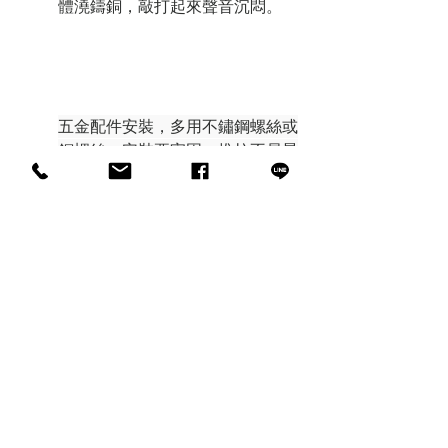
體澆鑄銅，敲打起來聲音沉悶。
五金配件安裝，多用不鏽鋼螺絲或
銅螺絲，安裝要牢固，推拉不易晃
動，而且表面一定要平整光滑，不
然在使用時會造成安全隱患。
為您
的浴室選擇合適的五金產品是一個
需要仔細考慮的關鍵決定。 您必須
選擇功能齊全、耐用且符合您的設
計風格和預算的產品。 研究和比較
不同的選擇、閱讀評論並諮詢專業
人士，以確保在設計您的夢想浴室
時獲得最佳結果。 透過仔細的規劃
和選擇，您可以將您的浴室改造成
一個功能齊全且時尚的空間，滿足
您的需求和願望。